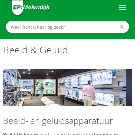
Molendijk
Beeld & Geluid
Beeld- en geluidsapparatuur
Bij EP:Molendijk vindt u een breed assortiment van